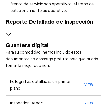
frenos de servicio son operativos, el freno de
estacionamiento es operativo.
Reporte Detallado de Inspección
Guantera digital
Brakes / Tires
Para su comodidad, hemos incluido estos
Steer Axle
Cab
documentos de descarga gratuita para que pueda
tomar la mejor decisión.
Seat Belts
General Appearance
Rear Axle
Fotografías detalladas en primer
Exterior Lights
Engine
Horn
VIEW
Rear Axle
plano
Starter
Underbody
Warning Lights
Inspection Report
VIEW
Transmission