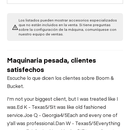
Air Compressor
Gauges
Limited Function
Los listados pueden mostrar accesorios especializados
Fuel System
Check
que no están incluidos en la venta. Si tiene preguntas
Brake Control
sobre la configuración de la máquina, comuníquese con
nuestro equipo de ventas.
Oil Leaks
Limited Function
Check - Brakes
Heater
Maquinaria pesada, clientes
Fuel Leaks
Limited Function
satisfechos
Check
Cooling System
Escuche lo que dicen los clientes sobre Boom &
Leaks
Bucket.
I'm not your biggest client, but I was treated like I
was.
Ed K - Texas
5/5
It was like old fashioned
service.
Joe Q - Georgia
4/5
Each and every one of
y'all was professional.
Dan W - Texas
5/5
Everything