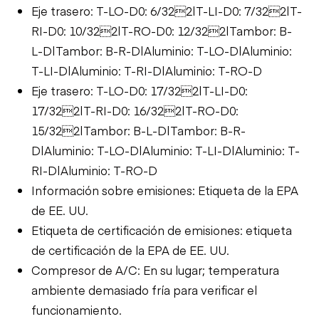
Eje trasero: T-LO-D0: 6/322|T-LI-D0: 7/322|T-
RI-D0: 10/322|T-RO-D0: 12/322|Tambor: B-
L-D|Tambor: B-R-D|Aluminio: T-LO-D|Aluminio:
T-LI-D|Aluminio: T-RI-D|Aluminio: T-RO-D
Eje trasero: T-LO-D0: 17/322|T-LI-D0:
17/322|T-RI-D0: 16/322|T-RO-D0:
15/322|Tambor: B-L-D|Tambor: B-R-
D|Aluminio: T-LO-D|Aluminio: T-LI-D|Aluminio: T-
RI-D|Aluminio: T-RO-D
Información sobre emisiones: Etiqueta de la EPA
de EE. UU.
Etiqueta de certificación de emisiones: etiqueta
de certificación de la EPA de EE. UU.
Compresor de A/C: En su lugar; temperatura
ambiente demasiado fría para verificar el
funcionamiento.