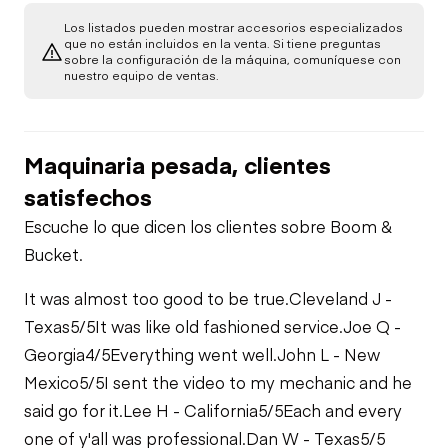
Los listados pueden mostrar accesorios especializados
que no están incluidos en la venta. Si tiene preguntas
sobre la configuración de la máquina, comuníquese con
nuestro equipo de ventas.
Maquinaria pesada, clientes
satisfechos
Escuche lo que dicen los clientes sobre Boom &
Bucket.
It was almost too good to be true.
Cleveland J -
Texas
5/5
It was like old fashioned service.
Joe Q -
Georgia
4/5
Everything went well.
John L - New
Mexico
5/5
I sent the video to my mechanic and he
said go for it.
Lee H - California
5/5
Each and every
one of y'all was professional.
Dan W - Texas
5/5