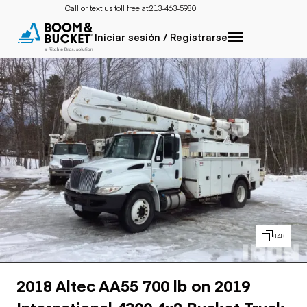
Call or text us toll free at:
213-463-5980
Iniciar sesión / Registrarse
848
2018 Altec AA55 700 lb on 2019
International 4300 4x2 Bucket Truck