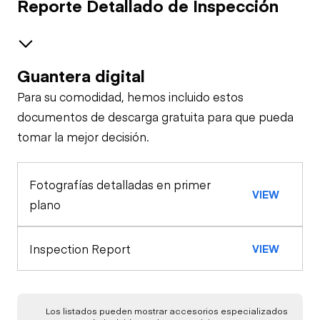
Reporte Detallado de Inspección
Guantera digital
Frenos / Neumáticos
Para su comodidad, hemos incluido estos
Eje de dirección
Cabina
documentos de descarga gratuita para que pueda
tomar la mejor decisión.
Cinturones de
Configuración
Eje trasero
seguridad
Bloqueo de
Fotografías detalladas en primer
Apariencia general
VIEW
seguridad/Parada
Claxon
plano
Luces exteriores
Motor
Verificación de
Luces de
Inspection Report
VIEW
función limitada
Arrancador
advertencia
Bajo carrocería
Transmisión
Medidores
Compresor de aire
Los listados pueden mostrar accesorios especializados