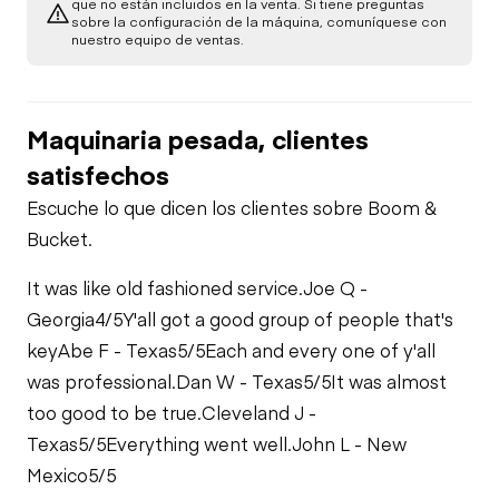
que no están incluidos en la venta. Si tiene preguntas
sobre la configuración de la máquina, comuníquese con
Toma de fuerza
nuestro equipo de ventas.
Control de frenos
Sistema de
combustible
Bomba de PTO
Control de PTO
Maquinaria pesada, clientes
Fugas de aceite
satisfechos
Verificación de
Calefacción
función limitada
Fugas de
Escuche lo que dicen los clientes sobre Boom &
combustible
Bucket.
Verificación de
Verificación de
función limitada
función limitada -
It was like old fashioned service.
Joe Q -
Fugas del sistema
Frenos
de enfriamiento
Georgia
4/5
Y'all got a good group of people that's
key
Abe F - Texas
5/5
Each and every one of y'all
was professional.
Dan W - Texas
5/5
It was almost
too good to be true.
Cleveland J -
Texas
5/5
Everything went well.
John L - New
Mexico
5/5