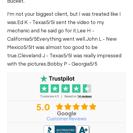
Bucket.
I'm not your biggest client, but I was treated like I
was.
Ed K - Texas
5/5
I sent the video to my
mechanic and he said go for it.
Lee H -
California
5/5
Everything went well.
John L - New
Mexico
5/5
It was almost too good to be
true.
Cleveland J - Texas
5/5
I was really impressed
with the pictures.
Bobby P - Georgia
5/5