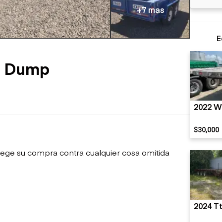
sobre orugas
Trailers
+7 mas
Excavadoras
Remolques volcados
Motoniveladoras
Remolques de
Minicargadoras
E
plataforma
Omitir cargadores
Remolques de troncos
Raspadores
DT Dump
Cargadoras de ruedas
2022 W
$30,000
ege su compra contra cualquier cosa omitida
2024 T