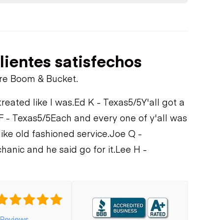
lientes satisfechos
bre Boom & Bucket.
treated like I was.
Ed K - Texas
5/5
Y'all got a
F - Texas
5/5
Each and every one of y'all was
like old fashioned service.
Joe Q -
hanic and he said go for it.
Lee H -