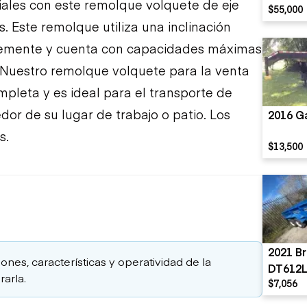
ales con este remolque volquete de eje
$55,000
. Este remolque utiliza una inclinación
temente y cuenta con capacidades máximas
. Nuestro remolque volquete para la venta
ompleta y es ideal para el transporte de
edor de su lugar de trabajo o patio. Los
2016 G
s.
$13,500
2021 Br
iones, características y operatividad de la
DT612L
arla.
$7,056
Dump