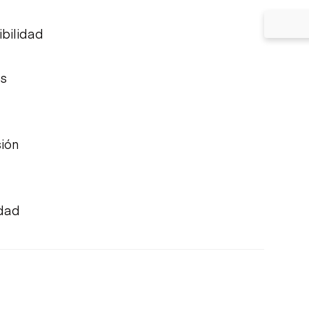
ibilidad
os
ión
idad