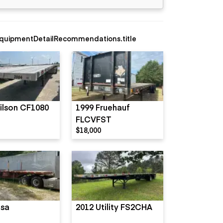
quipmentDetailRecommendations.title
ilson CF1080
1999 Fruehauf
FLCVFST
$18,000
tsa
2012 Utility FS2CHA