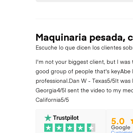
Maquinaria pesada, c
Escuche lo que dicen los clientes so
I'm not your biggest client, but I was 
good group of people that's key
Abe 
professional.
Dan W - Texas
5/5
It was 
Georgia
4/5
I sent the video to my mec
California
5/5