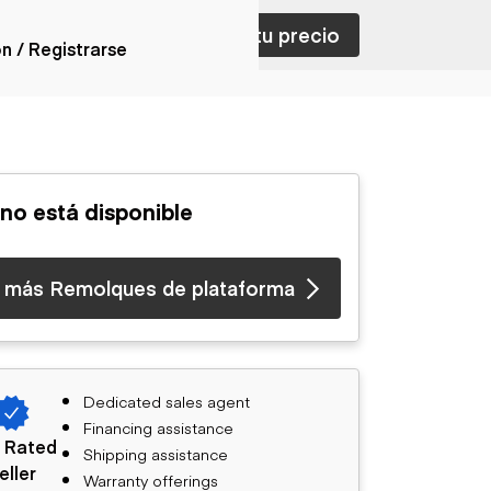
ar con ventas
Nombra tu precio
ón / Registrarse
ones
nes articulados
nes con
 no está disponible
forma
nes volquetes
nes de
 más Remolques de plataforma
orte
nes fuera de
era
nes de servicio
nes especiales
Dedicated sales agent
nes con
Financing assistance
ue cisterna
 Rated
Shipping assistance
eller
Warranty offerings