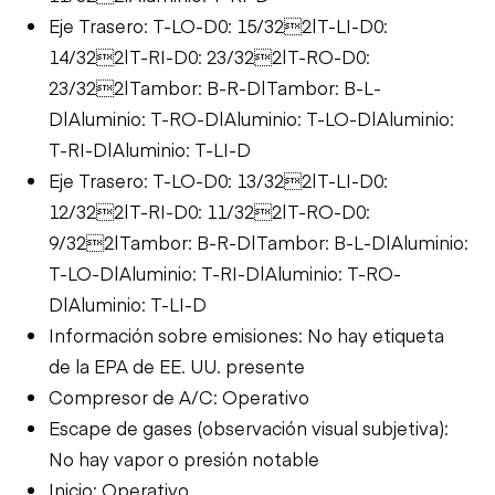
Eje Trasero: T-LO-D0: 15/322|T-LI-D0:
14/322|T-RI-D0: 23/322|T-RO-D0:
23/322|Tambor: B-R-D|Tambor: B-L-
D|Aluminio: T-RO-D|Aluminio: T-LO-D|Aluminio:
T-RI-D|Aluminio: T-LI-D
Eje Trasero: T-LO-D0: 13/322|T-LI-D0:
12/322|T-RI-D0: 11/322|T-RO-D0:
9/322|Tambor: B-R-D|Tambor: B-L-D|Aluminio:
T-LO-D|Aluminio: T-RI-D|Aluminio: T-RO-
D|Aluminio: T-LI-D
Información sobre emisiones: No hay etiqueta
de la EPA de EE. UU. presente
Compresor de A/C: Operativo
Escape de gases (observación visual subjetiva):
No hay vapor o presión notable
Inicio: Operativo