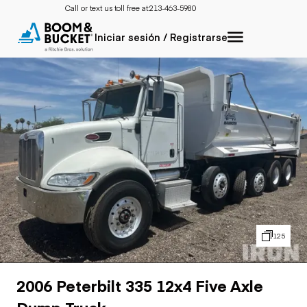
Call or text us toll free at:
213-463-5980
Iniciar sesión / Registrarse
125
2006 Peterbilt 335 12x4 Five Axle
Dump Truck