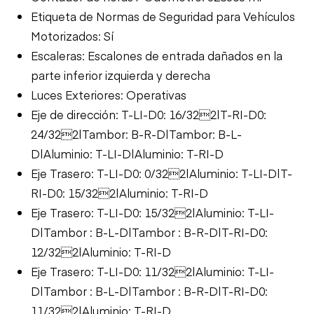
Etiqueta de Normas de Seguridad para Vehículos
Motorizados: Sí
Escaleras: Escalones de entrada dañados en la
parte inferior izquierda y derecha
Luces Exteriores: Operativas
Eje de dirección: T-LI-D0: 16/322|T-RI-D0:
24/322|Tambor: B-R-D|Tambor: B-L-
D|Aluminio: T-LI-D|Aluminio: T-RI-D
Eje Trasero: T-LI-D0: 0/322|Aluminio: T-LI-D|T-
RI-D0: 15/322|Aluminio: T-RI-D
Eje Trasero: T-LI-D0: 15/322|Aluminio: T-LI-
D|Tambor : B-L-D|Tambor : B-R-D|T-RI-D0:
12/322|Aluminio: T-RI-D
Eje Trasero: T-LI-D0: 11/322|Aluminio: T-LI-
D|Tambor : B-L-D|Tambor : B-R-D|T-RI-D0:
11/322|Aluminio: T-RI-D