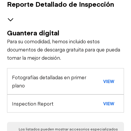
Reporte Detallado de Inspección
Guantera digital
Brakes / Tires
Para su comodidad, hemos incluido estos
Steer Axle
Cab
documentos de descarga gratuita para que pueda
tomar la mejor decisión.
Seat Belts
Configuration
Rear Axle
Fotografías detalladas en primer
General Appearance
Horn
VIEW
Rear Axle
plano
Steps/Ladders
Engine
Warning Lights
Rear Axle
Inspection Report
VIEW
A/C Compressor
Underbody
Exterior Lights
Gauges
Rear Axle
Transmission
Starter
Los listados pueden mostrar accesorios especializados