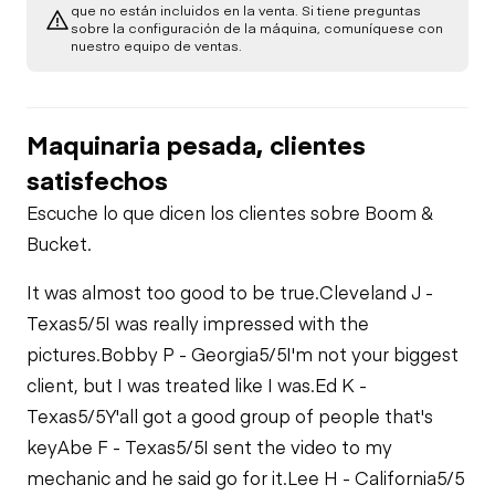
que no están incluidos en la venta. Si tiene preguntas
Brake Control
sobre la configuración de la máquina, comuníquese con
Rear Axle
Power Take Off
nuestro equipo de ventas.
Air Compressor
PTO Control
PTO Pump
Fuel System
Maquinaria pesada, clientes
Air Conditioner
satisfechos
Limited Function
Oil Leaks
Check
Escuche lo que dicen los clientes sobre Boom &
Heater
Bucket.
Fuel Leaks
Limited Function
Check
It was almost too good to be true.
Cleveland J -
Limited Function
Texas
5/5
I was really impressed with the
Check
Cooling System
pictures.
Bobby P - Georgia
5/5
I'm not your biggest
Leaks
client, but I was treated like I was.
Ed K -
Texas
5/5
Y'all got a good group of people that's
key
Abe F - Texas
5/5
I sent the video to my
mechanic and he said go for it.
Lee H - California
5/5