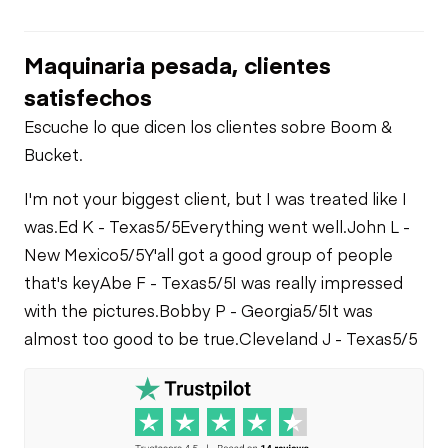
PTO Control
Power Take Off
Air Compressor
Maquinaria pesada, clientes
Air Conditioner
PTO Pump
satisfechos
Fuel System
Escuche lo que dicen los clientes sobre Boom &
Heater
Limited Function
Bucket.
Oil Leaks
Check
I'm not your biggest client, but I was treated like I
Limited Function
was.
Ed K - Texas
5/5
Everything went well.
John L -
Check
Fuel Leaks
Limited Function
Check
New Mexico
5/5
Y'all got a good group of people
that's key
Abe F - Texas
5/5
I was really impressed
Cooling System
with the pictures.
Bobby P - Georgia
5/5
It was
Leaks
almost too good to be true.
Cleveland J - Texas
5/5