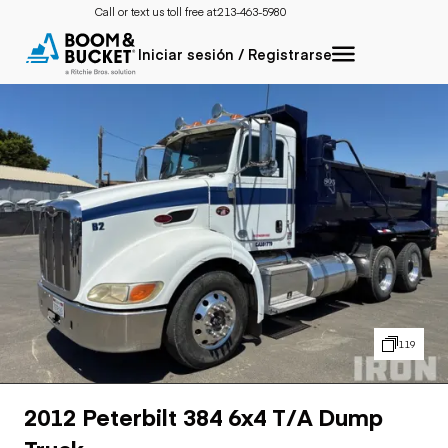
Call or text us toll free at:
213-463-5980
Iniciar sesión / Registrarse
119
2012 Peterbilt 384 6x4 T/A Dump
Truck