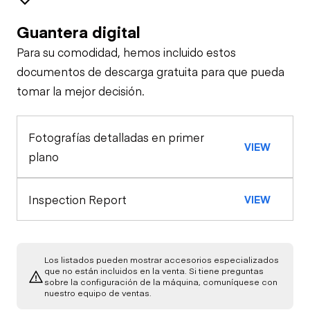
Guantera digital
Brakes / Tires
Para su comodidad, hemos incluido estos
Steer Axle
Cab
documentos de descarga gratuita para que pueda
tomar la mejor decisión.
Seat Belts
Configuration
Rear Axle
Fotografías detalladas en primer
Oil Sample Analysis (engine)
Horn
VIEW
Rear Axle
plano
General Appearance
Warning Lights
Inspection Report
VIEW
Exterior Lights
Engine
Gauges
A/C Compressor
Underbody
Los listados pueden mostrar accesorios especializados
que no están incluidos en la venta. Si tiene preguntas
Brake Control
sobre la configuración de la máquina, comuníquese con
Transmission
Starter
nuestro equipo de ventas.