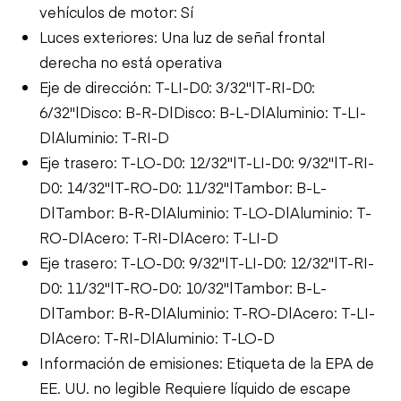
vehículos de motor: Sí
Luces exteriores: Una luz de señal frontal
derecha no está operativa
Eje de dirección: T-LI-D0: 3/32"|T-RI-D0:
6/32"|Disco: B-R-D|Disco: B-L-D|Aluminio: T-LI-
D|Aluminio: T-RI-D
Eje trasero: T-LO-D0: 12/32"|T-LI-D0: 9/32"|T-RI-
D0: 14/32"|T-RO-D0: 11/32"|Tambor: B-L-
D|Tambor: B-R-D|Aluminio: T-LO-D|Aluminio: T-
RO-D|Acero: T-RI-D|Acero: T-LI-D
Eje trasero: T-LO-D0: 9/32"|T-LI-D0: 12/32"|T-RI-
D0: 11/32"|T-RO-D0: 10/32"|Tambor: B-L-
D|Tambor: B-R-D|Aluminio: T-RO-D|Acero: T-LI-
D|Acero: T-RI-D|Aluminio: T-LO-D
Información de emisiones: Etiqueta de la EPA de
EE. UU. no legible Requiere líquido de escape