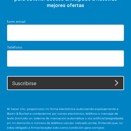
mejores ofertas
form.email
Teléfono
Suscribirse
Al hacer clic, proporciono mi firma electrónica autorizando expresamente a
Boom & Bucket a contactarme por correo electrónico, teléfono o mensaje de
texto (incluido un sistema de marcación automática o voz artificial/pregrabada)
en mi domicilio o número de teléfono celular indicado arriba. Entiendo que no
estoy obligado a firmar/aceptar esto como condición para comprar.