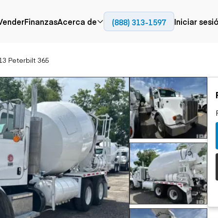
Contact
Vender
Finanzas
Acerca de
Iniciar sesi
(888) 313-1597
58
Prensa
Empresa
13 Peterbilt 365
Aérea
Pavimentación
Cami
Recursos
Camiones con
Fresadoras en frío
Camio
Blog
plataforma
Compactadores
Camio
Grúas
Adoquines
plata
Carretillas elevadoras
Recuperadores de
Camio
Ascensores
carreteras
Camio
Manipuladores
transp
telescópicos
Camio
carret
Camio
Movimiento de
Generación de
Camio
tierra
energía
Camio
Retroexcavadoras
Generadores
remolq
Topadoras
Cargadoras compactas