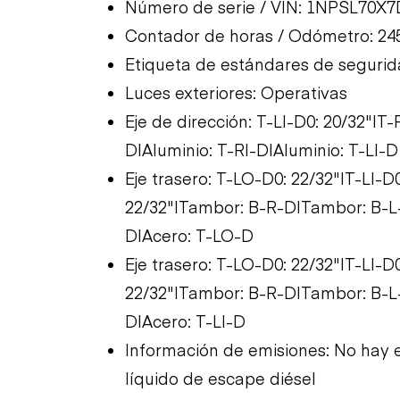
Número de serie / VIN: 1NPSL70X
Contador de horas / Odómetro: 24
Etiqueta de estándares de segurid
Luces exteriores: Operativas
Eje de dirección: T-LI-D0: 20/32"|
D|Aluminio: T-RI-D|Aluminio: T-LI-D
Eje trasero: T-LO-D0: 22/32"|T-LI-D
22/32"|Tambor: B-R-D|Tambor: B-L-
D|Acero: T-LO-D
Eje trasero: T-LO-D0: 22/32"|T-LI-D
22/32"|Tambor: B-R-D|Tambor: B-L-
D|Acero: T-LI-D
Información de emisiones: No hay e
líquido de escape diésel