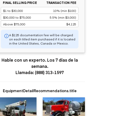
FINAL SELLING PRICE
TRANSACTION FEE
$1 to $30,000
10% (min $100)
$30,000 to $75,000
5.5% (min $3,000)
Above $75,000
$4,125
A $125 documentation fee will be charged
on each titled item purchased if it is located
in the United States, Canada or Mexico.
Hable con un experto. Los 7 días de la
semana.
Llamada: (888) 313-1597
EquipmentDetailRecommendations.title