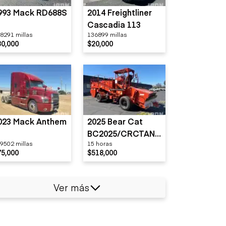
993 Mack RD688S
2014 Freightliner
Cascadia 113
8291 millas
136899 millas
30,000
$20,000
023 Mack Anthem
2025 Bear Cat
BC2025/CRCTAND
9502 millas
15 horas
EM
75,000
$518,000
Ver más