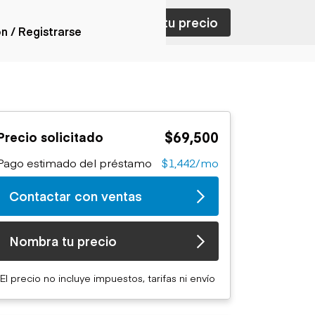
ar con ventas
Nombra tu precio
ón / Registrarse
ones
nes articulados
nes con
$69,500
Precio solicitado
forma
nes volquetes
Pago estimado del préstamo
$1,442/mo
nes de
orte
Contactar con ventas
nes fuera de
era
nes de servicio
Nombra tu precio
nes especiales
nes con
El precio no incluye impuestos, tarifas ni envío
ue cisterna