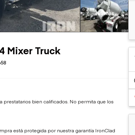
sobre orugas
Trailers
Excavadoras
Remolques volcados
+85 mas
Motoniveladoras
Remolques de
Minicargadoras
plataforma
Omitir cargadores
Remolques de troncos
Raspadores
Cargadoras de ruedas
4 Mixer Truck
658
restatarios bien calificados. No permita que los
mpra está protegida por nuestra garantía IronClad