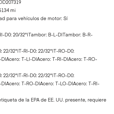
7DD207319
5134 mi
ad para vehículos de motor: Sí
T-RI-D0: 20/32"|Tambor: B-L-D|Tambor: B-R-
0: 22/32"|T-RI-D0: 22/32"|T-RO-D0:
D|Acero: T-LI-D|Acero: T-RI-D|Acero: T-RO-
0: 22/32"|T-RI-D0: 22/32"|T-RO-D0:
D|Acero: T-RO-D|Acero: T-LO-D|Acero: T-RI-
tiqueta de la EPA de EE. UU. presente, requiere