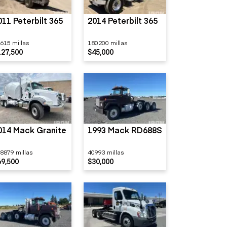
011 Peterbilt 365
2014 Peterbilt 365
615 millas
180200 millas
127,500
$45,000
014 Mack Granite
1993 Mack RD688S
8879 millas
40993 millas
69,500
$30,000