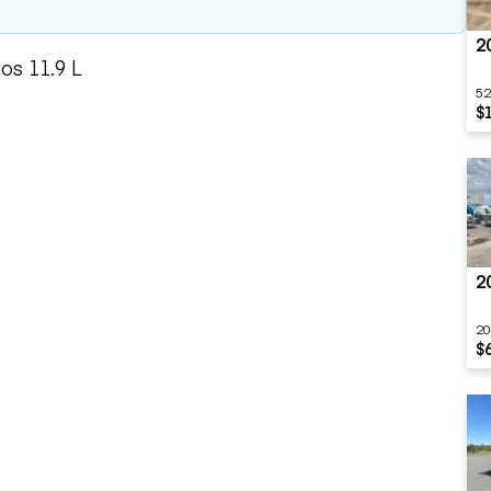
2
os 11.9 L
52
$
2
20
$