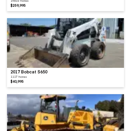
19603 horas
$259,995
2017 Bobcat S650
1117 horas
$40,995