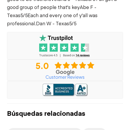
good group of people that's key
Abe F -
Texas
5/5
Each and every one of y'all was
professional.
Dan W - Texas
5/5
Búsquedas relacionadas