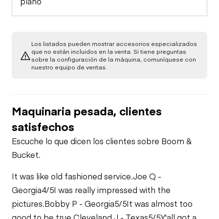
plano
Los listados pueden mostrar accesorios especializados
que no están incluidos en la venta. Si tiene preguntas
sobre la configuración de la máquina, comuníquese con
nuestro equipo de ventas.
Maquinaria pesada, clientes
satisfechos
Escuche lo que dicen los clientes sobre Boom &
Bucket.
It was like old fashioned service.
Joe Q -
Georgia
4/5
I was really impressed with the
pictures.
Bobby P - Georgia
5/5
It was almost too
good to be true.
Cleveland J - Texas
5/5
Y'all got a