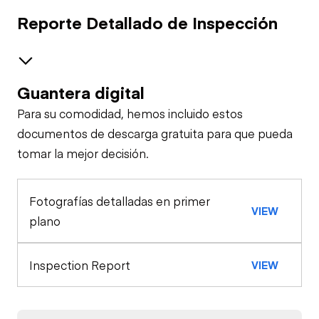
Reporte Detallado de Inspección
Guantera digital
Brakes / Tires
Para su comodidad, hemos incluido estos
Steer Axle
Cab
documentos de descarga gratuita para que pueda
tomar la mejor decisión.
Seat Belts
Configuration
Rear Axle
Fotografías detalladas en primer
Door Condition
Oil Sample Analysis (engine)
Horn
VIEW
plano
General Appearance
Refrigeration Unit
Warning Lights
Inspection Report
VIEW
Exterior Lights
Engine
Gauges
A/C Compressor
Underbody