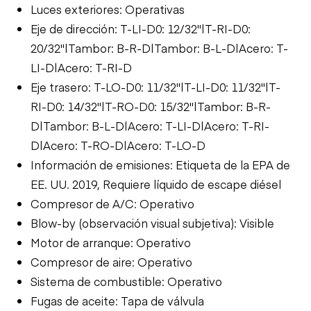
Luces exteriores: Operativas
Eje de dirección: T-LI-D0: 12/32"|T-RI-D0:
20/32"|Tambor: B-R-D|Tambor: B-L-D|Acero: T-
LI-D|Acero: T-RI-D
Eje trasero: T-LO-D0: 11/32"|T-LI-D0: 11/32"|T-
RI-D0: 14/32"|T-RO-D0: 15/32"|Tambor: B-R-
D|Tambor: B-L-D|Acero: T-LI-D|Acero: T-RI-
D|Acero: T-RO-D|Acero: T-LO-D
Información de emisiones: Etiqueta de la EPA de
EE. UU. 2019, Requiere líquido de escape diésel
Compresor de A/C: Operativo
Blow-by (observación visual subjetiva): Visible
Motor de arranque: Operativo
Compresor de aire: Operativo
Sistema de combustible: Operativo
Fugas de aceite: Tapa de válvula