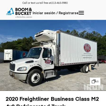
Call or text us toll free at:
213-463-5980
Iniciar sesión / Registrarse
65
2020 Freightliner Business Class M2
4x2 Refrigerated Truck