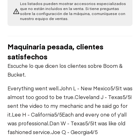
Los listados pueden mostrar accesorios especializados
que no están incluidos en la venta. Si tiene preguntas
Brake Control
sobre la configuración de la máquina, comuníquese con
Transmission
Starter
nuestro equipo de ventas.
Air Conditioner
Rear Drive Axle
Air Compressor
Maquinaria pesada, clientes
Heater
Limited Function
satisfechos
Fuel System
Check
Escuche lo que dicen los clientes sobre Boom &
Limited Function
Bucket.
Check
Fuel Leaks
Limited Function
Check - Brakes
Everything went well.
John L - New Mexico
5/5
It was
almost too good to be true.
Cleveland J - Texas
5/5
I
Cooling System
Leaks
sent the video to my mechanic and he said go for
it.
Lee H - California
5/5
Each and every one of y'all
was professional.
Dan W - Texas
5/5
It was like old
fashioned service.
Joe Q - Georgia
4/5