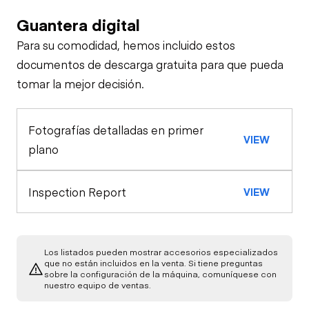
Guantera digital
Brakes / Tires
Para su comodidad, hemos incluido estos
Steer Axle
Cab
documentos de descarga gratuita para que pueda
tomar la mejor decisión.
Seat Belts
Configuration
Rear Axle
Fotografías detalladas en primer
Tarp
Oil Sample Analysis (engine)
Horn
VIEW
Rear Axle
plano
Oil Sample Analysis (transmission)
Warning Lights
Rear Axle
Inspection Report
VIEW
General Appearance
Gauges
Exterior Lights
Engine
Los listados pueden mostrar accesorios especializados
que no están incluidos en la venta. Si tiene preguntas
Brake Control
sobre la configuración de la máquina, comuníquese con
A/C Compressor
Underbody
nuestro equipo de ventas.