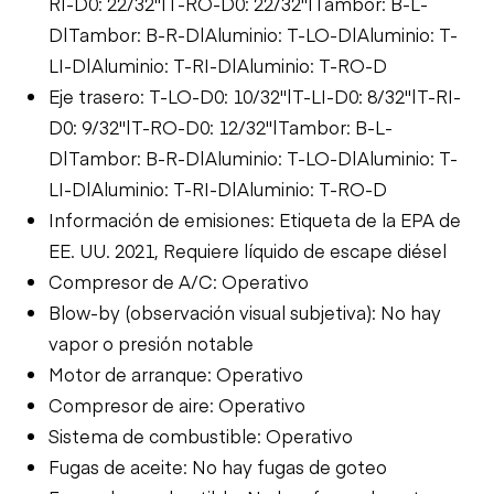
RI-D0: 22/32"|T-RO-D0: 22/32"|Tambor: B-L-
D|Tambor: B-R-D|Aluminio: T-LO-D|Aluminio: T-
LI-D|Aluminio: T-RI-D|Aluminio: T-RO-D
Eje trasero: T-LO-D0: 10/32"|T-LI-D0: 8/32"|T-RI-
D0: 9/32"|T-RO-D0: 12/32"|Tambor: B-L-
D|Tambor: B-R-D|Aluminio: T-LO-D|Aluminio: T-
LI-D|Aluminio: T-RI-D|Aluminio: T-RO-D
Información de emisiones: Etiqueta de la EPA de
EE. UU. 2021, Requiere líquido de escape diésel
Compresor de A/C: Operativo
Blow-by (observación visual subjetiva): No hay
vapor o presión notable
Motor de arranque: Operativo
Compresor de aire: Operativo
Sistema de combustible: Operativo
Fugas de aceite: No hay fugas de goteo