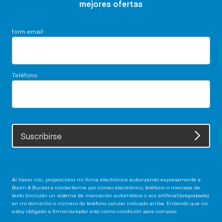
mejores ofertas
form.email
Teléfono
Suscribirse
Al hacer clic, proporciono mi firma electrónica autorizando expresamente a
Boom & Bucket a contactarme por correo electrónico, teléfono o mensaje de
texto (incluido un sistema de marcación automática o voz artificial/pregrabada)
en mi domicilio o número de teléfono celular indicado arriba. Entiendo que no
estoy obligado a firmar/aceptar esto como condición para comprar.