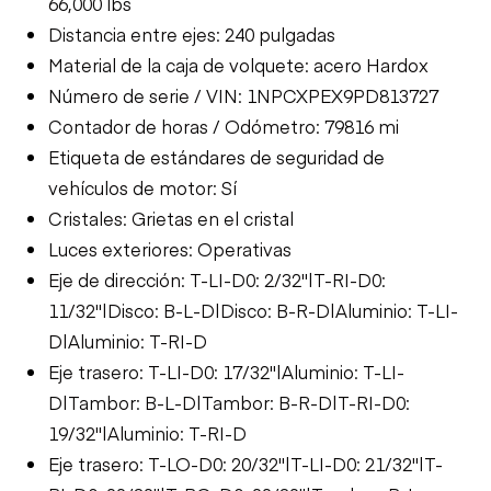
66,000 lbs
Distancia entre ejes: 240 pulgadas
Material de la caja de volquete: acero Hardox
Número de serie / VIN: 1NPCXPEX9PD813727
Contador de horas / Odómetro: 79816 mi
Etiqueta de estándares de seguridad de
vehículos de motor: Sí
Cristales: Grietas en el cristal
Luces exteriores: Operativas
Eje de dirección: T-LI-D0: 2/32"|T-RI-D0:
11/32"|Disco: B-L-D|Disco: B-R-D|Aluminio: T-LI-
D|Aluminio: T-RI-D
Eje trasero: T-LI-D0: 17/32"|Aluminio: T-LI-
D|Tambor: B-L-D|Tambor: B-R-D|T-RI-D0:
19/32"|Aluminio: T-RI-D
Eje trasero: T-LO-D0: 20/32"|T-LI-D0: 21/32"|T-