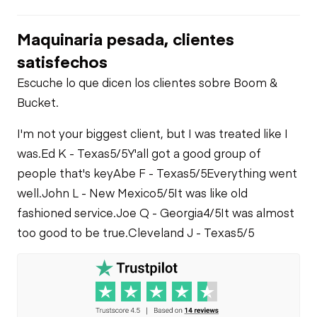
Transmission
PTO Control
Starter
Maquinaria pesada, clientes
Power Take Off
Air Conditioner
Air Compressor
satisfechos
Escuche lo que dicen los clientes sobre Boom &
PTO Pump
Limited Function
Bucket.
Fuel System
Check
I'm not your biggest client, but I was treated like I
Limited Function
Oil Leaks
was.
Check
Ed K - Texas
5/5
Y'all got a good group of
people that's key
Abe F - Texas
5/5
Everything went
well.
John L - New Mexico
5/5
It was like old
Fuel Leaks
Limited Function
Check
fashioned service.
Joe Q - Georgia
4/5
It was almost
too good to be true.
Cleveland J - Texas
5/5
Cooling System
Leaks