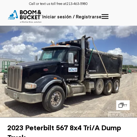
Call or text us toll free at:
213-463-5980
Iniciar sesión / Registrarse
77
2023 Peterbilt 567 8x4 Tri/A Dump
Truck