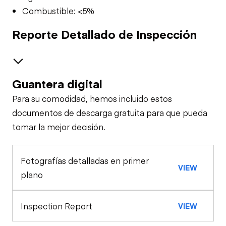
Combustible: <5%
Reporte Detallado de Inspección
Guantera digital
Brakes / Tires
Para su comodidad, hemos incluido estos
Steer Axle
Cab
documentos de descarga gratuita para que pueda
tomar la mejor decisión.
Window Controls
Oil Sample Analysis (engine)
Rear Axle
Fotografías detalladas en primer
General Appearance
Seat Belts
VIEW
Rear Axle
plano
Steps/Ladders
Engine
Horn
Inspection Report
VIEW
A/C Compressor
Underbody
Glass