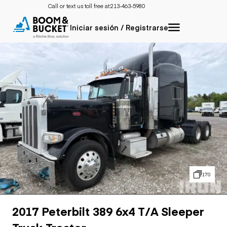
Call or text us toll free at:
213-463-5980
Iniciar sesión / Registrarse
170
2017 Peterbilt 389 6x4 T/A Sleeper
Truck Tractor