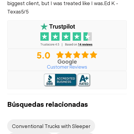
Limited Function
biggest client, but I was treated like I was.
Ed K -
Check
Texas
5/5
Búsquedas relacionadas
Conventional Trucks with Sleeper