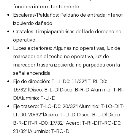
funciona intermitentemente
Escaleras/Peldaños: Peldaño de entrada inferior
izquierdo dañado
Cristales: Limpiaparabrisas del lado derecho no
operativo
Luces exteriores: Algunas no operativas, luz de
marcador en el techo no operativa, luz de
marcador trasera izquierda no parpadea con la
señal encendida
Eje de dirección: T-LI-D0: 11/32"|T-RI-D0:
15/32"|Disco: B-L-D|Disco: B-R-D|Aluminio: T-RI-
D|Aluminio: T-LI-D
Eje trasero: T-LO-D0: 20/32"|Aluminio: T-LO-D|T-
LI-D0: 20/32"|Acero: T-LI-D|Disco: B-L-D|Disco:
B-R-D|T-RI-D0: 17/32"|Acero: T-RI-D|T-RO-D0:
21/32"|Aluminio: T-RO-D