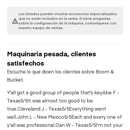
Warning Lights
Steering
Starter
Components
Los listados pueden mostrar accesorios especializados
Exterior Lights
que no están incluidos en la venta. Si tiene preguntas
Gauges
sobre la configuración de la máquina, comuníquese con
nuestro equipo de ventas.
Air Compressor
Transmission
Brake Control
Fuel System
Power Take Off
Maquinaria pesada, clientes
Engine Brake
satisfechos
Oil Leaks
Limited Function
Escuche lo que dicen los clientes sobre Boom &
Check
PTO Control
Bucket.
Fuel Leaks
Limited Function
Y'all got a good group of people that's key
Abe F -
Air Conditioner
Check - Brakes
Texas
5/5
It was almost too good to be
Cooling System
true.
Cleveland J - Texas
5/5
Everything went
Leaks
Heater
well.
John L - New Mexico
5/5
Each and every one of
y'all was professional.
Dan W - Texas
5/5
I'm not your