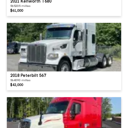
2021 Kenworth T680
565205 millas
$61,000
2018 Peterbilt 567
564090 millas
$42,000