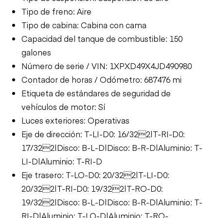
Tipo de freno: Aire
Tipo de cabina: Cabina con cama
Capacidad del tanque de combustible: 150
galones
Número de serie / VIN: 1XPXD49X4JD490980
Contador de horas / Odómetro: 687476 mi
Etiqueta de estándares de seguridad de
vehículos de motor: Sí
Luces exteriores: Operativas
Eje de dirección: T-LI-D0: 16/322|T-RI-D0:
17/322|Disco: B-L-D|Disco: B-R-D|Aluminio: T-
LI-D|Aluminio: T-RI-D
Eje trasero: T-LO-D0: 20/322|T-LI-D0:
20/322|T-RI-D0: 19/322|T-RO-D0:
19/322|Disco: B-L-D|Disco: B-R-D|Aluminio: T-
RI-D|Aluminio: T-LO-D|Aluminio: T-RO-