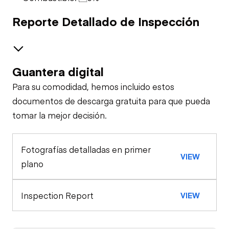
Reporte Detallado de Inspección
Guantera digital
Brakes / Tires
Para su comodidad, hemos incluido estos
Steer Axle
Cab
documentos de descarga gratuita para que pueda
tomar la mejor decisión.
Seat Belts
Specialty
Rear Axle
Fotografías detalladas en primer
Auxiliary Power Unit
Oil Sample Analysis (engine)
Horn
VIEW
Rear Axle
plano
General Appearance
Warning Lights
Inspection Report
VIEW
Exterior Lights
Engine
Gauges