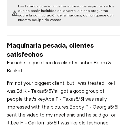
A/C Compressor
Underbody
Los listados pueden mostrar accesorios especializados
que no están incluidos en la venta. Si tiene preguntas
Brake Control
sobre la configuración de la máquina, comuníquese con
Transmission
Starter
nuestro equipo de ventas.
PTO Control
Power Take Off
Air Compressor
Maquinaria pesada, clientes
Air Conditioner
PTO Pump
satisfechos
Fuel System
Escuche lo que dicen los clientes sobre Boom &
Heater
Limited Function
Bucket.
Fuel Leaks
Check
I'm not your biggest client, but I was treated like I
Limited Function
was.
Ed K - Texas
5/5
Y'all got a good group of
Check
Cooling System
Limited Function
Leaks
Check - Brakes
people that's key
Abe F - Texas
5/5
I was really
impressed with the pictures.
Bobby P - Georgia
5/5
I
sent the video to my mechanic and he said go for
it.
Lee H - California
5/5
It was like old fashioned