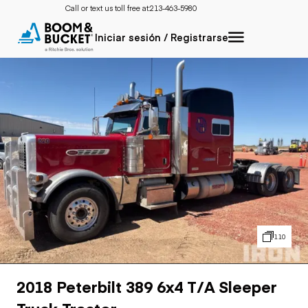
Call or text us toll free at:
213-463-5980
Iniciar sesión / Registrarse
110
2018 Peterbilt 389 6x4 T/A Sleeper
Truck Tractor