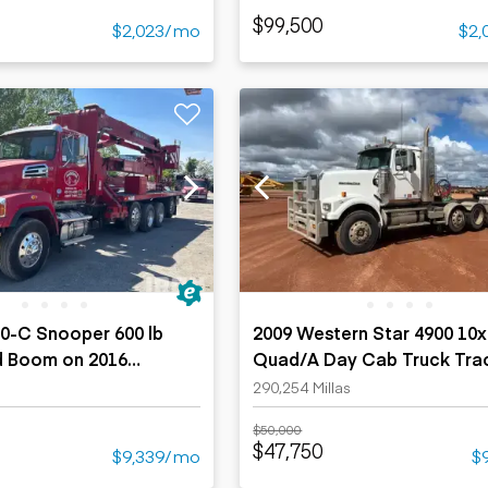
$99,500
$2,023/mo
$2,
0-C Snooper 600 lb
2009 Western Star 4900 10
d Boom on 2016
Quad/A Day Cab Truck Tra
ar 4700 10x4 Bridge
290,254 Millas
 Truck
$50,000
$47,750
$9,339/mo
$