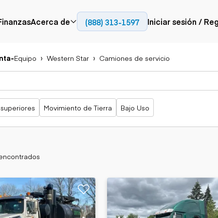
Finanzas
Acerca de
Iniciar sesión / Re
(888) 313-1597
Prensa
Empresa
nta
-
Equipo
Western Star
Camiones de servicio
Aérea
Pavimentación
Camiones
Recursos
Camiones con
Fresadoras en frío
Camiones
Blog
plataforma
Compactadores
articulados
Grúas
Adoquines
Camiones con
 superiores
Movimiento de Tierra
Bajo Uso
Carretillas
Recuperadores de
plataforma
elevadoras
carreteras
Camiones
Ascensores
volquetes
Manipuladores
Camiones de
telescópicos
transporte
 encontrados
Camiones fuera de
carretera
Movimiento de
Generación de
Camiones de
tierra
energía
servicio
Retroexcavadoras
Generadores
Camiones
Topadoras
especiales