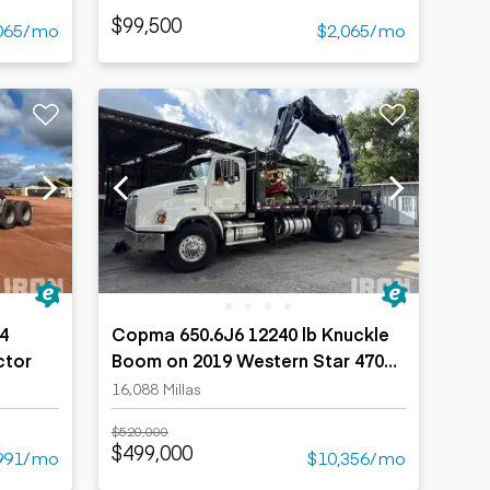
$99,500
065/mo
$2,065/mo
x4
Copma 650.6J6 12240 lb Knuckle
ctor
Boom on 2019 Western Star 4700
8x4 Grapple Truck
16,088 Millas
$520,000
$499,000
991/mo
$10,356/mo