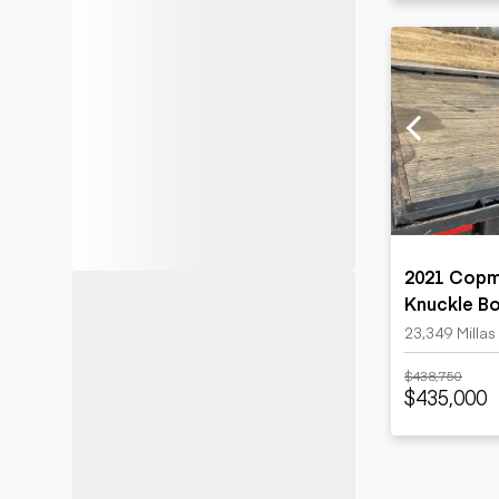
2021 Copma
Knuckle B
Star 4700S
23,349 Millas
$438,750
$435,000