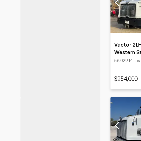
Minería
Petróleo y gas
Vactor 21
Western S
Excavator
58,029 Millas
$254,000