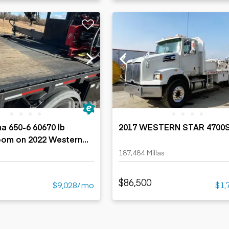
 650-6 60670 lb
2017 WESTERN STAR 4700
oom on 2022 Western
B 8x4 Truck
187,484 Millas
$86,500
$9,028/mo
$1,