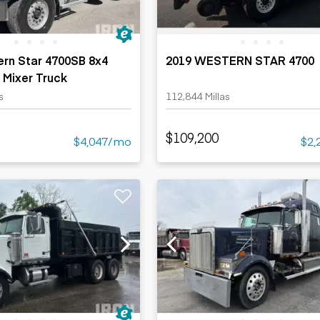
rn Star 4700SB 8x4
2019 WESTERN STAR 4700
 Mixer Truck
s
112,844 Millas
$109,200
$4,047/mo
$2,