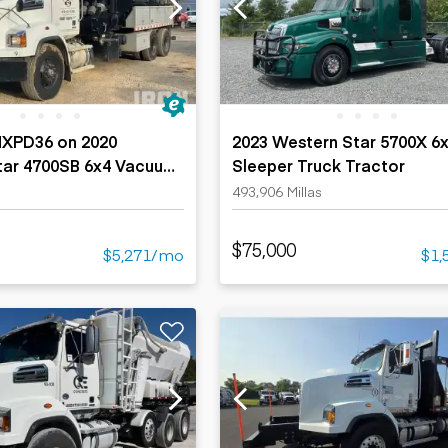
Cargadoras
Camiones con
compactas sobre
Trailers
remolque cisterna
orugas
Remolques
Excavadoras
volcados
Motoniveladoras
Remolques de
Minicargadoras
plataforma
Omitir cargadores
HXPD36 on 2020
2023 Western Star 5700X 6
Remolques de
Raspadores
tar 4700SB 6x4 Vacuum
Sleeper Truck Tractor
troncos
Cargadoras de
 Truck
493,906 Millas
ruedas
$75,000
$5,271/mo
$1,