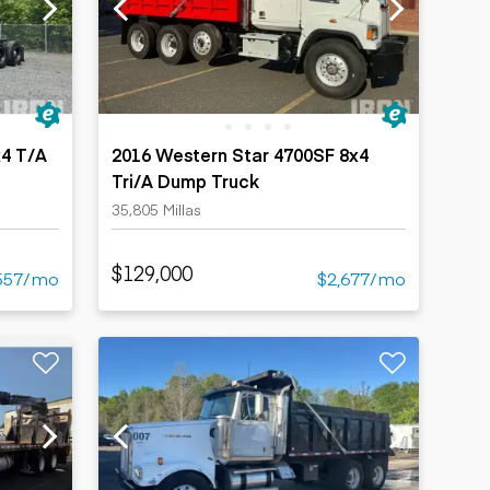
x4 T/A
2016 Western Star 4700SF 8x4
Tri/A Dump Truck
35,805 Millas
$129,000
557/mo
$2,677/mo