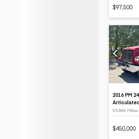
$97,500
2016 PM 24
Articulate
Western St
53,865 Millas
Inspection
$450,000