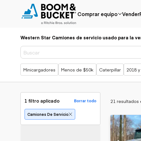
Comprar equipo
Vender
Western Star Camiones de servicio usado para la ve
Popular
Marca popular
Precio reducido
Bobcat
Agregado
Case
recientemente
Caterpillar
Búsquedas populares
Minicargadores
Menos de $50k
Caterpillar
2018 y
Menos de $50k
Chevrolet
Próximamente
Ford
Freightliner
Genie
GMC
1 filtro aplicado
21 resultados
Borrar todo
International
JLG
Aplicación
Camiones De Servicio
John Deere
Agricultura
Peterbilt
Áridos y cantera
Terex
Construcción
Silvicultura