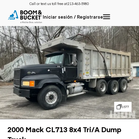
Call or text us toll free at:
213-463-5980
Iniciar sesión / Registrarse
1577
2000 Mack CL713 8x4 Tri/A Dump
Truck