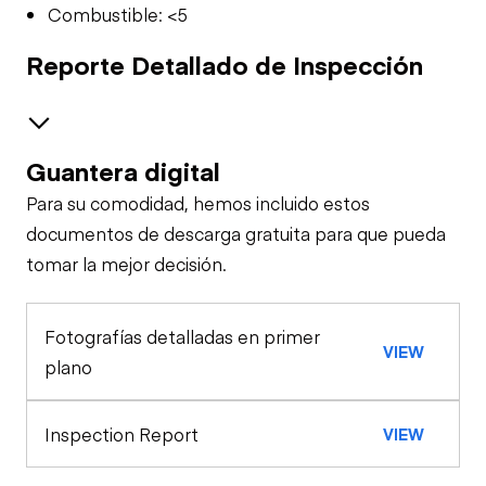
Combustible: <5
Reporte Detallado de Inspección
Guantera digital
Brakes / Tires
Para su comodidad, hemos incluido estos
Steer Axle
Cab
documentos de descarga gratuita para que pueda
tomar la mejor decisión.
Seat Belts
Configuration
Rear Axle
Fotografías detalladas en primer
Oil Sample Analysis (engine)
Horn
VIEW
Rear Axle
plano
General Appearance
Brake Control
Rear Axle
Inspection Report
VIEW
Exterior Lights
Engine
PTO Control