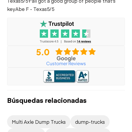
Texas
5/5
Y'all got a good group of people that's
key
Abe F - Texas
5/5
Búsquedas relacionadas
Multi Axle Dump Trucks
dump-trucks