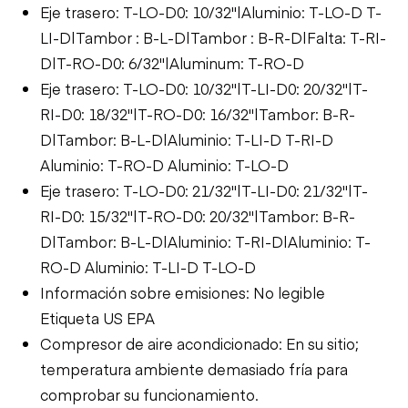
Eje trasero: T-LO-D0: 10/32"|Aluminio: T-LO-D T-
LI-D|Tambor : B-L-D|Tambor : B-R-D|Falta: T-RI-
D|T-RO-D0: 6/32"|Aluminum: T-RO-D
Eje trasero: T-LO-D0: 10/32"|T-LI-D0: 20/32"|T-
RI-D0: 18/32"|T-RO-D0: 16/32"|Tambor: B-R-
D|Tambor: B-L-D|Aluminio: T-LI-D T-RI-D
Aluminio: T-RO-D Aluminio: T-LO-D
Eje trasero: T-LO-D0: 21/32"|T-LI-D0: 21/32"|T-
RI-D0: 15/32"|T-RO-D0: 20/32"|Tambor: B-R-
D|Tambor: B-L-D|Aluminio: T-RI-D|Aluminio: T-
RO-D Aluminio: T-LI-D T-LO-D
Información sobre emisiones: No legible
Etiqueta US EPA
Compresor de aire acondicionado: En su sitio;
temperatura ambiente demasiado fría para
comprobar su funcionamiento.