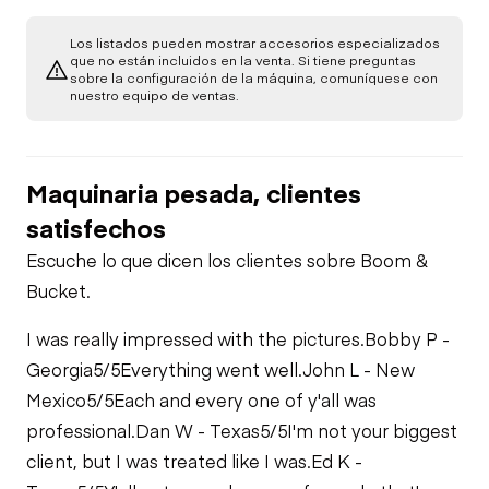
Starter
Underbody
Los listados pueden mostrar accesorios especializados
que no están incluidos en la venta. Si tiene preguntas
Heater
sobre la configuración de la máquina, comuníquese con
Transmission
Air Compressor
nuestro equipo de ventas.
Limited Function
Power Take Off
Check
Fuel System
Maquinaria pesada, clientes
PTO Pump
satisfechos
Oil Leaks
Escuche lo que dicen los clientes sobre Boom &
Limited Function
Bucket.
Fuel Leaks
Check
I was really impressed with the pictures.
Bobby P -
Georgia
5/5
Everything went well.
John L - New
Cooling System
Limited Function
Leaks
Check
Mexico
5/5
Each and every one of y'all was
professional.
Dan W - Texas
5/5
I'm not your biggest
client, but I was treated like I was.
Ed K -