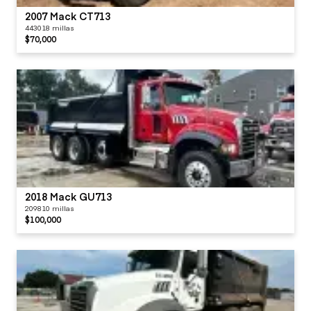
2007 Mack CT713
443018 millas
$70,000
2018 Mack GU713
209810 millas
$100,000