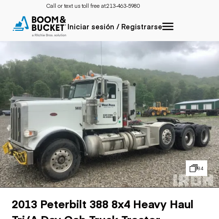
Call or text us toll free at:
213-463-5980
Iniciar sesión / Registrarse
84
2013 Peterbilt 388 8x4 Heavy Haul
Tri/A Day Cab Truck Tractor