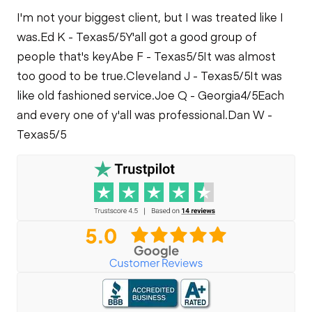
Leaks
I'm not your biggest client, but I was treated like I
Limited Function
was.
Ed K - Texas
5/5
Y'all got a good group of
Check
people that's key
Abe F - Texas
5/5
It was almost
too good to be true.
Cleveland J - Texas
5/5
It was
like old fashioned service.
Joe Q - Georgia
4/5
Each
and every one of y'all was professional.
Dan W -
Texas
5/5