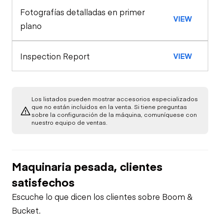
Fotografías detalladas en primer
General Appearance
Horn
VIEW
Rear Axle
plano
Glass
Engine
Warning Lights
Inspection Report
VIEW
Starter
Underbody
Exterior Lights
Gauges
Transmission
Air Compressor
Los listados pueden mostrar accesorios especializados
que no están incluidos en la venta. Si tiene preguntas
Brake Control
sobre la configuración de la máquina, comuníquese con
Power Take Off
nuestro equipo de ventas.
Fuel System
PTO Control
Limited Function
Oil Leaks
Check
Maquinaria pesada, clientes
Air Conditioner
satisfechos
Fuel Leaks
Limited Function
Escuche lo que dicen los clientes sobre Boom &
Check - Brakes
Heater
Bucket.
Cooling System