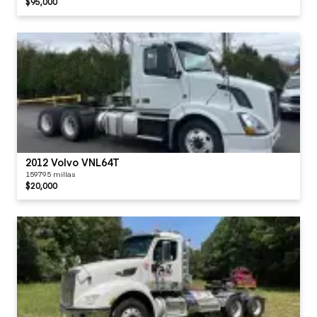
$95,000
2012 Volvo VNL64T
159795 millas
$20,000