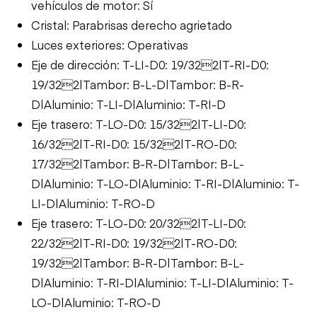
vehículos de motor: Sí
Cristal: Parabrisas derecho agrietado
Luces exteriores: Operativas
Eje de dirección: T-LI-D0: 19/322|T-RI-D0:
19/322|Tambor: B-L-D|Tambor: B-R-
D|Aluminio: T-LI-D|Aluminio: T-RI-D
Eje trasero: T-LO-D0: 15/322|T-LI-D0:
16/322|T-RI-D0: 15/322|T-RO-D0:
17/322|Tambor: B-R-D|Tambor: B-L-
D|Aluminio: T-LO-D|Aluminio: T-RI-D|Aluminio: T-
LI-D|Aluminio: T-RO-D
Eje trasero: T-LO-D0: 20/322|T-LI-D0:
22/322|T-RI-D0: 19/322|T-RO-D0:
19/322|Tambor: B-R-D|Tambor: B-L-
D|Aluminio: T-RI-D|Aluminio: T-LI-D|Aluminio: T-
LO-D|Aluminio: T-RO-D