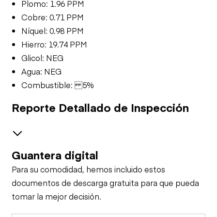
Plomo: 1.96 PPM
Cobre: 0.71 PPM
Níquel: 0.98 PPM
Hierro: 19.74 PPM
Glicol: NEG
Agua: NEG
Combustible: 5%
Reporte Detallado de Inspección
Guantera digital
Brakes / Tires
Para su comodidad, hemos incluido estos
Steer Axle
Cab
documentos de descarga gratuita para que pueda
tomar la mejor decisión.
Seat Belts
Oil Sample Analysis (engine)
Rear Axle