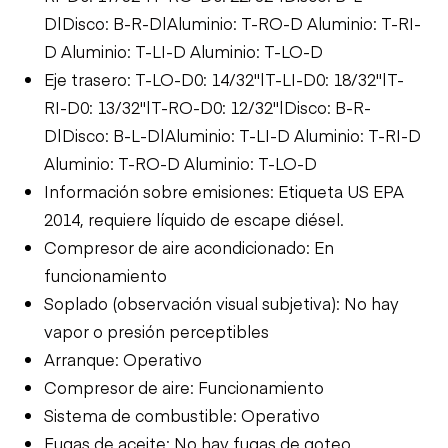
D|Disco: B-R-D|Aluminio: T-RO-D Aluminio: T-RI-
D Aluminio: T-LI-D Aluminio: T-LO-D
Eje trasero: T-LO-D0: 14/32"|T-LI-D0: 18/32"|T-
RI-D0: 13/32"|T-RO-D0: 12/32"|Disco: B-R-
D|Disco: B-L-D|Aluminio: T-LI-D Aluminio: T-RI-D
Aluminio: T-RO-D Aluminio: T-LO-D
Información sobre emisiones: Etiqueta US EPA
2014, requiere líquido de escape diésel.
Compresor de aire acondicionado: En
funcionamiento
Soplado (observación visual subjetiva): No hay
vapor o presión perceptibles
Arranque: Operativo
Compresor de aire: Funcionamiento
Sistema de combustible: Operativo
Fugas de aceite: No hay fugas de goteo