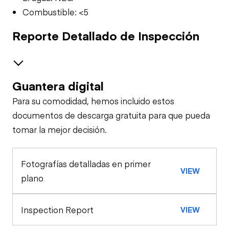
Combustible: <5
Reporte Detallado de Inspección
Guantera digital
Brakes / Tires
Para su comodidad, hemos incluido estos
Steer Axle
Cab
documentos de descarga gratuita para que pueda
tomar la mejor decisión.
Seat Belts
Configuration
Rear Axle
Fotografías detalladas en primer
Oil Sample Analysis (engine)
Horn
VIEW
Rear Axle
plano
General Appearance
Warning Lights
Rear Axle
Inspection Report
VIEW
Exterior Lights
Engine