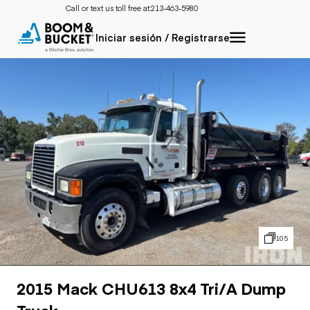
Call or text us toll free at:
213-463-5980
Iniciar sesión / Registrarse
105
2015 Mack CHU613 8x4 Tri/A Dump
Truck