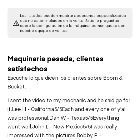
Gauges
A/C Compressor
Underbody
Los listados pueden mostrar accesorios especializados
que no están incluidos en la venta. Si tiene preguntas
Brake Control
sobre la configuración de la máquina, comuníquese con
Transmission
Starter
nuestro equipo de ventas.
Air Conditioner
Power Take Off
Air Compressor
Maquinaria pesada, clientes
Heater
PTO Pump
satisfechos
Fuel System
Escuche lo que dicen los clientes sobre Boom &
Limited Function
Limited Function
Bucket.
Check
Oil Leaks
Check
I sent the video to my mechanic and he said go for
it.
Lee H - California
5/5
Each and every one of y'all
Fuel Leaks
Limited Function
Check
was professional.
Dan W - Texas
5/5
Everything
went well.
John L - New Mexico
5/5
I was really
Cooling System
impressed with the pictures.
Bobby P -
Leaks