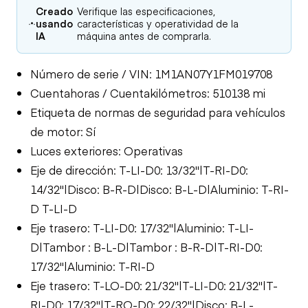
Creado
Verifique las especificaciones,
usando
características y operatividad de la
IA
máquina antes de comprarla.
Número de serie / VIN: 1M1AN07Y1FM019708
Cuentahoras / Cuentakilómetros: 510138 mi
Etiqueta de normas de seguridad para vehículos
de motor: Sí
Luces exteriores: Operativas
Eje de dirección: T-LI-D0: 13/32"|T-RI-D0:
14/32"|Disco: B-R-D|Disco: B-L-D|Aluminio: T-RI-
D T-LI-D
Eje trasero: T-LI-D0: 17/32"|Aluminio: T-LI-
D|Tambor : B-L-D|Tambor : B-R-D|T-RI-D0:
17/32"|Aluminio: T-RI-D
Eje trasero: T-LO-D0: 21/32"|T-LI-D0: 21/32"|T-
RI-D0: 17/32"|T-RO-D0: 22/32"|Disco: B-L-