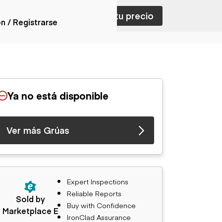
ar con ventas
Nombra tu precio
ón / Registrarse
ones
nes articulados
nes con
Ya no está disponible
forma
nes volquetes
nes de
Ver más Grúas
orte
nes fuera de
era
nes de servicio
nes especiales
Expert Inspections
nes con
Reliable Reports
ue cisterna
Sold by
Buy with Confidence
Marketplace E
IronClad Assurance