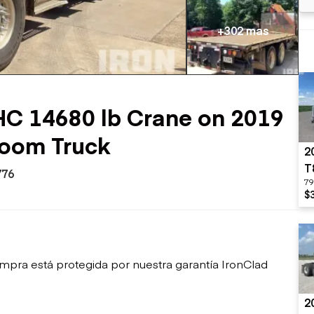
sobre orugas
Trailers
Excavadoras
Remolques volcados
+302 mas
Motoniveladoras
Remolques de
Minicargadoras
plataforma
Omitir cargadores
Remolques de troncos
Raspadores
Cargadoras de ruedas
HC 14680 lb Crane on 2019
Boom Truck
2
T
776
79
$
mpra está protegida por nuestra garantía IronClad
2