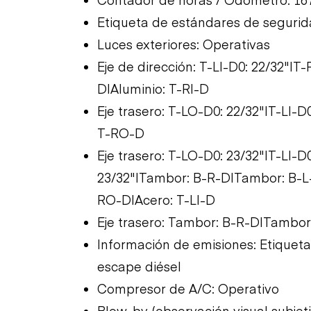
Etiqueta de estándares de segurid
Luces exteriores: Operativas
Eje de dirección: T-LI-D0: 22/32"|
D|Aluminio: T-RI-D
Eje trasero: T-LO-D0: 22/32"|T-LI-D
T-RO-D
Eje trasero: T-LO-D0: 23/32"|T-LI-D
23/32"|Tambor: B-R-D|Tambor: B-L-
RO-D|Acero: T-LI-D
Eje trasero: Tambor: B-R-D|Tambor
Información de emisiones: Etiqueta
escape diésel
Compresor de A/C: Operativo
Blow-by (observación visual subjet