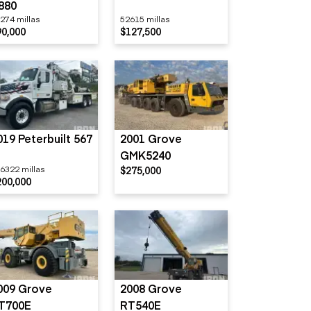
880
274 millas
52615 millas
90,000
$127,500
019 Peterbuilt 567
2001 Grove
GMK5240
6322 millas
$275,000
200,000
009 Grove
2008 Grove
T700E
RT540E