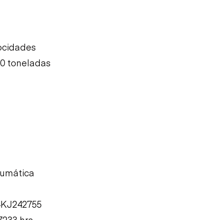
locidades
0 toneladas
eumática
4KJ242755
7233 hrs