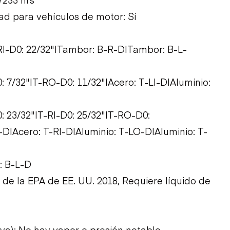
ad para vehículos de motor: Sí
T-RI-D0: 22/32"|Tambor: B-R-D|Tambor: B-L-
0: 7/32"|T-RO-D0: 11/32"|Acero: T-LI-D|Aluminio:
0: 23/32"|T-RI-D0: 25/32"|T-RO-D0:
D|Acero: T-RI-D|Aluminio: T-LO-D|Aluminio: T-
: B-L-D
 de la EPA de EE. UU. 2018, Requiere líquido de
iva): No hay vapor o presión notable