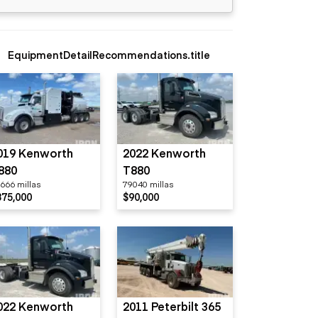
EquipmentDetailRecommendations.title
019 Kenworth
2022 Kenworth
880
T880
666 millas
79040 millas
375,000
$90,000
022 Kenworth
2011 Peterbilt 365