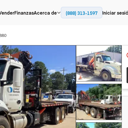
Contact
Vender
Finanzas
Acerca de
Iniciar sesi
(888) 313-1597
76
Prensa
Empresa
880
Aérea
Pavimentación
Cami
Recursos
Camiones con
Fresadoras en frío
Camio
Blog
plataforma
Compactadores
Camio
Grúas
Adoquines
plata
Carretillas elevadoras
Recuperadores de
Camio
Ascensores
carreteras
Camio
Manipuladores
transp
telescópicos
Camio
carret
Camio
Movimiento de
Generación de
Camio
tierra
energía
Camio
Retroexcavadoras
Generadores
remolq
Topadoras
Cargadoras compactas