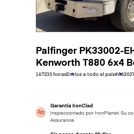
Petróleo y gas
Palfinger PK33002-E
Kenworth T880 6x4 
167233 horas
Envíos a todo el país
#A6302
Garantía IronClad
Inspeccionado por IronPlanet. Su co
Assurance.
Sin pagos durante 90 días