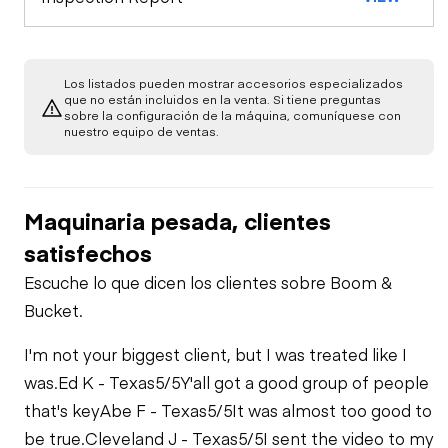
Medidores
Apariencia general
Los listados pueden mostrar accesorios especializados
Control de frenos
Luces exteriores
Motor
que no están incluidos en la venta. Si tiene preguntas
sobre la configuración de la máquina, comuníquese con
nuestro equipo de ventas.
Arrancador
Bajo carrocería
Control de PTO
Transmisión
Compresor de aire
Maquinaria pesada, clientes
Calefacción
satisfechos
Toma de fuerza
Sistema de
Chequeo de
Escuche lo que dicen los clientes sobre Boom &
combustible
función limitada
Bucket.
Bomba de PTO
Fugas de aceite
I'm not your biggest client, but I was treated like I
was.
Ed K - Texas
5/5
Y'all got a good group of people
Chequeo de
that's key
función limitada
Abe F - Texas
5/5
It was almost too good to
Fugas de
combustible
be true.
Cleveland J - Texas
5/5
I sent the video to my