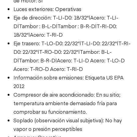
de motor: Sí
Luces exteriores: Operativas
Eje de dirección: T-LI-D0: 18/32"|Acero: T-LI-
D|Tambor : B-L-D|Tambor : B-R-D|T-RI-D0:
18/32"|Acero: T-RI-D
Eje trasero: T-LO-D0: 22/32"|T-LI-D0: 22/32"|T-RI-
D0: 22/32"|T-RO-D0: 22/32"|Tambor: B-L-
D|Tambor: B-R-D|Acero: T-LI-D Acero: T-LO-D
Acero: T-RO-D Acero: T-RI-D
Información sobre emisiones: Etiqueta US EPA
2012
Compresor de aire acondicionado: En su sitio;
temperatura ambiente demasiado fría para
comprobar su funcionamiento.
Soplado (observación visual subjetiva): No hay
vapor o presión perceptibles