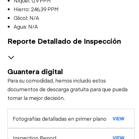
Níquel: 0,9 PPM
Hierro: 246,39 PPM
Glicol: N/A
Agua: N/A
Reporte Detallado de Inspección
Guantera digital
Frenos / Neumáticos
Para su comodidad, hemos incluido estos
Eje de dirección
Cabina
documentos de descarga gratuita para que pueda
tomar la mejor decisión.
Cinturones de
Configuración
Eje trasero
seguridad
Fotografías detalladas en primer plano
VIEW
Grúa
Análisis de muestra de aceite (motor)
Claxon
Análisis de muestra de aceite (transmisión)
Inspection Report
VIEW