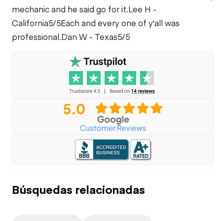
mechanic and he said go for it.
Lee H -
Chequeo de
función limitada -
Fugas del sistema
California
5/5
Each and every one of y'all was
Frenos
de enfriamiento
professional.
Dan W - Texas
5/5
Búsquedas relacionadas