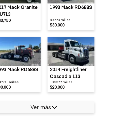
017 Mack Granite
1993 Mack RD688S
U713
40,750
40993 millas
$30,000
993 Mack RD688S
2014 Freightliner
Cascadia 113
8291 millas
136899 millas
30,000
$20,000
Ver más