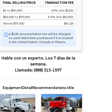
FINAL SELLING PRICE
TRANSACTION FEE
$1 to $30,000
10% (min $100)
$30,000 to $75,000
5.5% (min $3,000)
Above $75,000
$4,125
A $125 documentation fee will be charged
on each titled item purchased if it is located
in the United States, Canada or Mexico.
Hable con un experto. Los 7 días de la
semana.
Llamada: (888) 313-1597
EquipmentDetailRecommendations.title