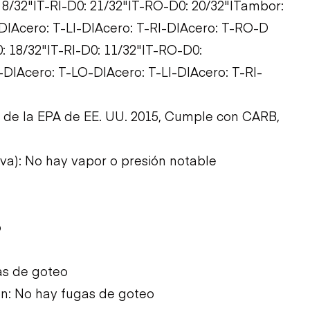
: 8/32"|T-RI-D0: 21/32"|T-RO-D0: 20/32"|Tambor:
|Acero: T-LI-D|Acero: T-RI-D|Acero: T-RO-D
0: 18/32"|T-RI-D0: 11/32"|T-RO-D0:
D|Acero: T-LO-D|Acero: T-LI-D|Acero: T-RI-
a de la EPA de EE. UU. 2015, Cumple con CARB,
iva): No hay vapor o presión notable
o
as de goteo
ón: No hay fugas de goteo