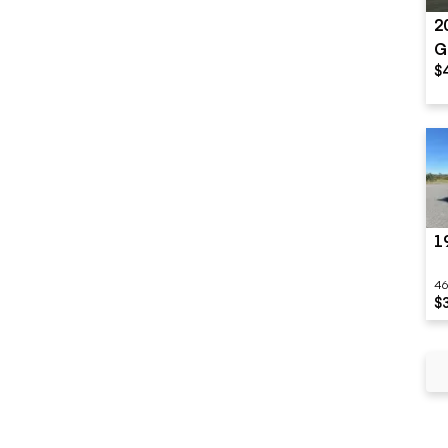
2
G
$
1
46
$