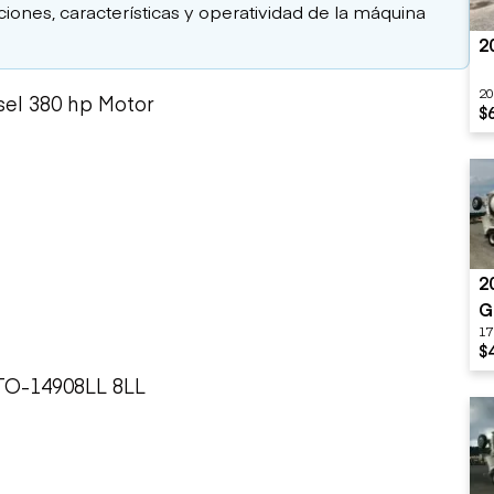
aciones, características y operatividad de la máquina
2
20
sel 380 hp Motor
$
2
G
17
$
RTO-14908LL 8LL