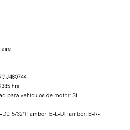
 aire
X9GJ480744
2385 hrs
ad para vehículos de motor: Sí
-RI-D0: 5/32"|Tambor: B-L-D|Tambor: B-R-