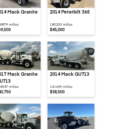
014 Mack Granite
2014 Peterbilt 365
8879 millas
180200 millas
69,500
$45,000
017 Mack Granite
2014 Mack GU713
U713
4547 millas
141639 millas
40,750
$38,500