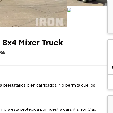
sobre orugas
Trailers
Excavadoras
Remolques volcados
Motoniveladoras
Remolques de
Minicargadoras
+87 mas
plataforma
Omitir cargadores
Remolques de troncos
Raspadores
Cargadoras de ruedas
8x4 Mixer Truck
065
restatarios bien calificados. No permita que los
mpra está protegida por nuestra garantía IronClad