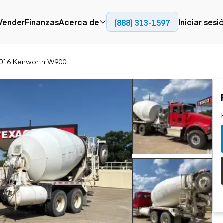
Contact
Vender
Finanzas
Acerca de
Iniciar sesi
(888) 313-1597
65
Prensa
Empresa
016 Kenworth W900
Aérea
Pavimentación
Cami
Recursos
Camiones con
Fresadoras en frío
Camio
Blog
plataforma
Compactadores
Camio
Grúas
Adoquines
plata
Carretillas elevadoras
Recuperadores de
Camio
Ascensores
carreteras
Camio
Manipuladores
transp
telescópicos
Camio
carret
Camio
Movimiento de
Generación de
Camio
tierra
energía
Camio
Retroexcavadoras
Generadores
remolq
Topadoras
Cargadoras compactas