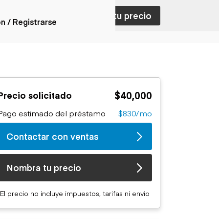
ar con ventas
Nombra tu precio
ón / Registrarse
ones
nes articulados
nes con
$40,000
Precio solicitado
forma
nes volquetes
Pago estimado del préstamo
$830/mo
nes de
orte
Contactar con ventas
nes fuera de
era
nes de servicio
Nombra tu precio
nes especiales
nes con
El precio no incluye impuestos, tarifas ni envío
ue cisterna