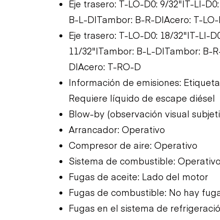
Eje trasero: T-LO-D0: 9/32"|T-LI-D0
B-L-D|Tambor: B-R-D|Acero: T-LO-D
Eje trasero: T-LO-D0: 18/32"|T-LI-D
11/32"|Tambor: B-L-D|Tambor: B-R-
D|Acero: T-RO-D
Información de emisiones: Etiquet
Requiere líquido de escape diésel
Blow-by (observación visual subjet
Arrancador: Operativo
Compresor de aire: Operativo
Sistema de combustible: Operativ
Fugas de aceite: Lado del motor
Fugas de combustible: No hay fug
Fugas en el sistema de refrigeraci