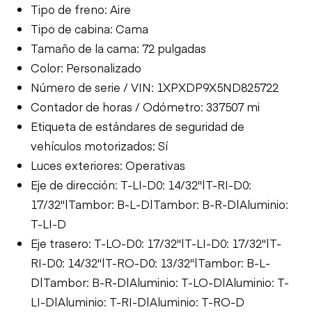
Tipo de freno: Aire
Tipo de cabina: Cama
Tamaño de la cama: 72 pulgadas
Color: Personalizado
Número de serie / VIN: 1XPXDP9X5ND825722
Contador de horas / Odómetro: 337507 mi
Etiqueta de estándares de seguridad de
vehículos motorizados: Sí
Luces exteriores: Operativas
Eje de dirección: T-LI-D0: 14/32"|T-RI-D0:
17/32"|Tambor: B-L-D|Tambor: B-R-D|Aluminio:
T-LI-D
Eje trasero: T-LO-D0: 17/32"|T-LI-D0: 17/32"|T-
RI-D0: 14/32"|T-RO-D0: 13/32"|Tambor: B-L-
D|Tambor: B-R-D|Aluminio: T-LO-D|Aluminio: T-
LI-D|Aluminio: T-RI-D|Aluminio: T-RO-D