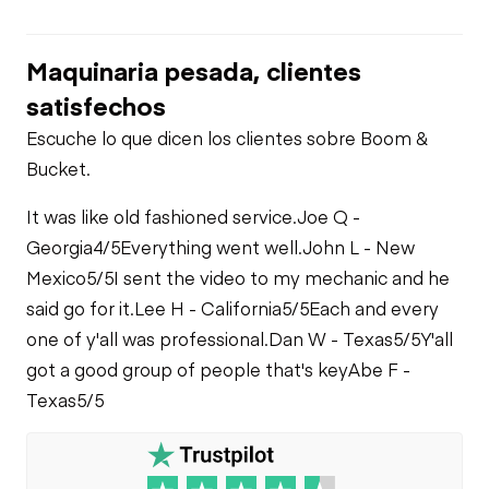
PTO Control
Maquinaria pesada, clientes
Fuel Leaks
Limited Function
Check - Brakes
Air Conditioner
satisfechos
Cooling System
Escuche lo que dicen los clientes sobre Boom &
Leaks
Heater
Bucket.
It was like old fashioned service.
Joe Q -
Limited Function
Georgia
4/5
Everything went well.
John L - New
Check
Mexico
5/5
I sent the video to my mechanic and he
said go for it.
Lee H - California
5/5
Each and every
one of y'all was professional.
Dan W - Texas
5/5
Y'all
got a good group of people that's key
Abe F -
Texas
5/5