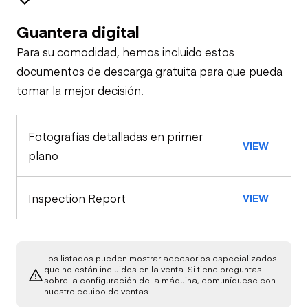
Guantera digital
Brakes / Tires
Para su comodidad, hemos incluido estos
Steer Axle
Cab
documentos de descarga gratuita para que pueda
tomar la mejor decisión.
Seat Belts
General Appearance
Rear Axle
Fotografías detalladas en primer
Exterior Lights
Engine
Horn
VIEW
Rear Axle
plano
Starter
Underbody
Warning Lights
Inspection Report
VIEW
Transmission
Air Compressor
Gauges
Power Take Off
Los listados pueden mostrar accesorios especializados
Fuel System
que no están incluidos en la venta. Si tiene preguntas
Brake Control
sobre la configuración de la máquina, comuníquese con
nuestro equipo de ventas.
Limited Function
Oil Leaks
Check