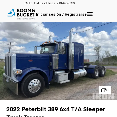
Call or text us toll free at:
213-463-5980
Iniciar sesión / Registrarse
98
2022 Peterbilt 389 6x4 T/A Sleeper
Truck Tractor