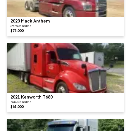
2023 Mack Anthem
399502 millas
$75,000
2021 Kenworth T680
565205 millas
$61,000