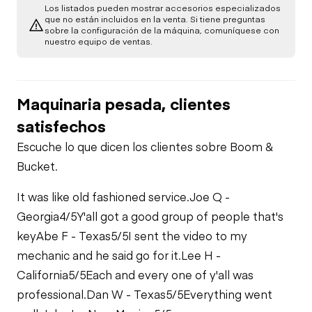
Los listados pueden mostrar accesorios especializados
que no están incluidos en la venta. Si tiene preguntas
Gear Selector
sobre la configuración de la máquina, comuníquese con
A/C Compressor
Underbody
nuestro equipo de ventas.
PTO Pump
Brake Control
Starter
Maquinaria pesada, clientes
Non-Driven Drop
Air Conditioner
Air Compressor
satisfechos
Axle (1)
Escuche lo que dicen los clientes sobre Boom &
Heater
Bucket.
Fuel System
Limited Function
Check
It was like old fashioned service.
Joe Q -
Limited Function
Oil Leaks
Georgia
4/5
Y'all got a good group of people that's
Check
Limited Function
Check - Brakes
key
Abe F - Texas
5/5
I sent the video to my
mechanic and he said go for it.
Lee H -
Fuel Leaks
Limited Function
California
5/5
Each and every one of y'all was
Check
professional.
Dan W - Texas
5/5
Everything went
Cooling System
Leaks