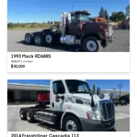
1993 Mack RD688S
468291 millas
$30,000
2014 Freightliner Cascadia 113