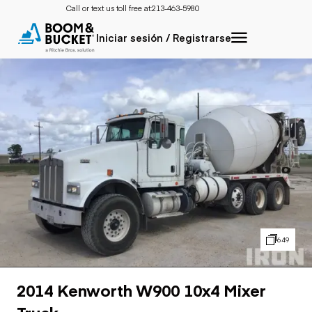
Call or text us toll free at:
213-463-5980
Iniciar sesión / Registrarse
649
2014 Kenworth W900 10x4 Mixer
Truck