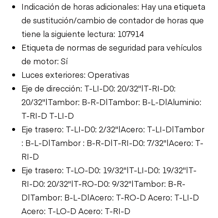
Indicación de horas adicionales: Hay una etiqueta
de sustitución/cambio de contador de horas que
tiene la siguiente lectura: 107914
Etiqueta de normas de seguridad para vehículos
de motor: Sí
Luces exteriores: Operativas
Eje de dirección: T-LI-D0: 20/32"|T-RI-D0:
20/32"|Tambor: B-R-D|Tambor: B-L-D|Aluminio:
T-RI-D T-LI-D
Eje trasero: T-LI-D0: 2/32"|Acero: T-LI-D|Tambor
: B-L-D|Tambor : B-R-D|T-RI-D0: 7/32"|Acero: T-
RI-D
Eje trasero: T-LO-D0: 19/32"|T-LI-D0: 19/32"|T-
RI-D0: 20/32"|T-RO-D0: 9/32"|Tambor: B-R-
D|Tambor: B-L-D|Acero: T-RO-D Acero: T-LI-D
Acero: T-LO-D Acero: T-RI-D