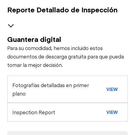
Reporte Detallado de Inspección
Guantera digital
Brakes / Tires
Para su comodidad, hemos incluido estos
Steer Axle
Cab
documentos de descarga gratuita para que pueda
tomar la mejor decisión.
Seat Belts
Specialty
Rear Axle
Fotografías detalladas en primer
Oil Sample Analysis (hydraulic)
Horn
VIEW
Rear Axle
plano
Oil Sample Analysis (engine)
Warning Lights
Rear Axle
Inspection Report
VIEW
General Appearance
Gauges
Exterior Lights
Engine